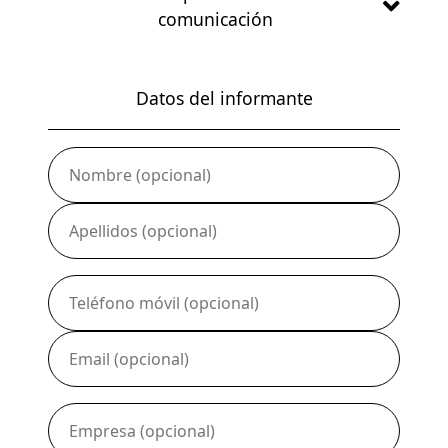
comunicación
Confidencial
Tu identidad no será
Datos del informante
revelada a MICAMPUS
LIVING. Deberás
cumplimentar los campos
del apartado “Datos del
informante”. Tus datos
únicamente serán
accesibles para los
abogados de Waterwhale
que tramiten tu
comunicación.
Anónima
Nadie conocerá tu
identidad. No deberás
rellenar ningún campo de
“Datos del informante”.